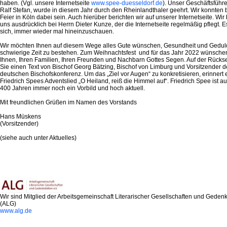
haben. (Vgl. unsere Internetseite
www.spee-duesseldorf.de
). Unser Geschäftsführe
Ralf Stefan, wurde in diesem Jahr durch den Rheinlandthaler geehrt. Wir konnten 
Feier in Köln dabei sein. Auch hierüber berichten wir auf unserer Internetseite. Wi
uns ausdrücklich bei Herrn Dieter Kunze, der die Internetseite regelmäßig pflegt. E
sich, immer wieder mal hineinzuschauen.
Wir möchten Ihnen auf diesem Wege alles Gute wünschen, Gesundheit und Geduld
schwierige Zeit zu bestehen. Zum Weihnachtsfest und für das Jahr 2022 wünsche
Ihnen, Ihren Familien, Ihren Freunden und Nachbarn Gottes Segen. Auf der Rückse
Sie einen Text von Bischof Georg Bätzing, Bischof von Limburg und Vorsitzender d
deutschen Bischofskonferenz. Um das „Ziel vor Augen“ zu konkretisieren, erinnert 
Friedrich Spees Adventslied „O Heiland, reiß die Himmel auf“. Friedrich Spee ist a
400 Jahren immer noch ein Vorbild und hoch aktuell.
Mit freundlichen Grüßen im Namen des Vorstands
Hans Müskens
(Vorsitzender)
(siehe auch unter Aktuelles)
Wir sind Mitglied der Arbeitsgemeinschaft Literarischer Gesellschaften und Gedenk
(ALG)
www.alg.de