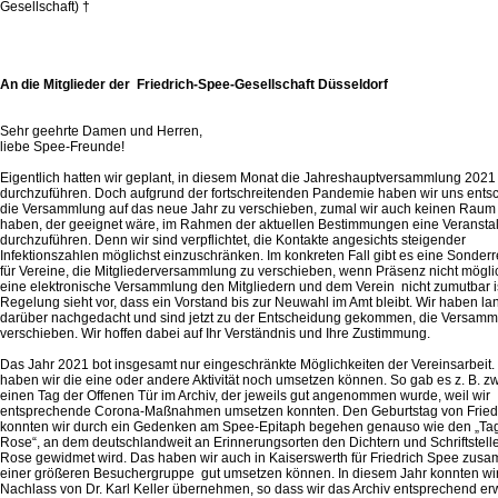
Gesellschaft) †
An die Mitglieder der Friedrich-Spee-Gesellschaft Düsseldorf
Sehr geehrte Damen und Herren,
liebe Spee-Freunde!
Eigentlich hatten wir geplant, in diesem Monat die Jahreshauptversammlung 2021
durchzuführen. Doch aufgrund der fortschreitenden Pandemie haben wir uns ents
die Versammlung auf das neue Jahr zu verschieben, zumal wir auch keinen Raum
haben, der geeignet wäre, im Rahmen der aktuellen Bestimmungen eine Veransta
durchzuführen. Denn wir sind verpflichtet, die Kontakte angesichts steigender
Infektionszahlen möglichst einzuschränken. Im konkreten Fall gibt es eine Sonder
für Vereine, die Mitgliederversammlung zu verschieben, wenn Präsenz nicht möglic
eine elektronische Versammlung den Mitgliedern und dem Verein nicht zumutbar is
Regelung sieht vor, dass ein Vorstand bis zur Neuwahl im Amt bleibt. Wir haben la
darüber nachgedacht und sind jetzt zu der Entscheidung gekommen, die Versamm
verschieben. Wir hoffen dabei auf Ihr Verständnis und Ihre Zustimmung.
Das Jahr 2021 bot insgesamt nur eingeschränkte Möglichkeiten der Vereinsarbeit.
haben wir die eine oder andere Aktivität noch umsetzen können. So gab es z. B. z
einen Tag der Offenen Tür im Archiv, der jeweils gut angenommen wurde, weil wir
entsprechende Corona-Maßnahmen umsetzen konnten. Den Geburtstag von Fried
konnten wir durch ein Gedenken am Spee-Epitaph begehen genauso wie den „Ta
Rose“, an dem deutschlandweit an Erinnerungsorten den Dichtern und Schriftstell
Rose gewidmet wird. Das haben wir auch in Kaiserswerth für Friedrich Spee zus
einer größeren Besuchergruppe gut umsetzen können. In diesem Jahr konnten wi
Nachlass von Dr. Karl Keller übernehmen, so dass wir das Archiv entsprechend erw