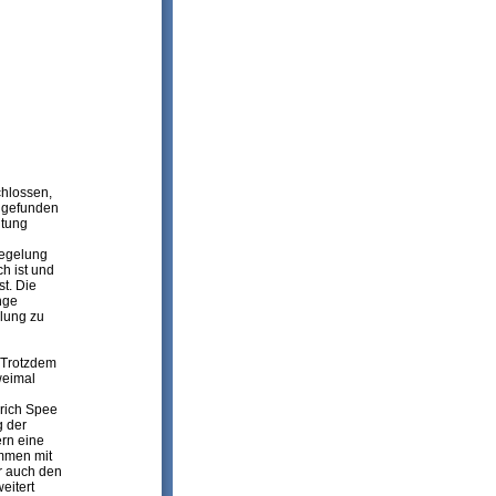
chlossen,
 gefunden
ltung
regelung
h ist und
t. Die
nge
lung zu
 Trotzdem
weimal
rich Spee
g der
ern eine
ammen mit
r auch den
eitert