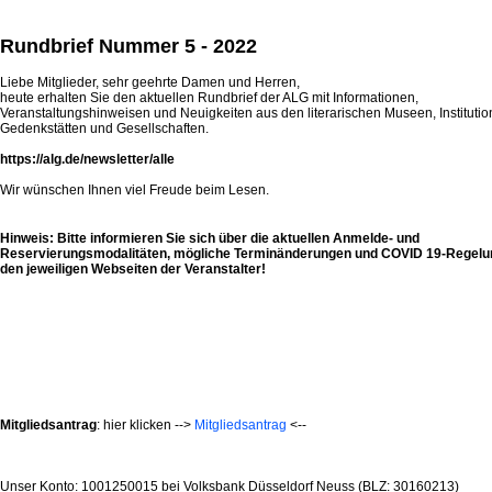
Rundbrief Nummer 5 - 2022
Liebe Mitglieder, sehr geehrte Damen und Herren,
heute erhalten Sie den aktuellen Rundbrief der ALG mit Informationen,
Veranstaltungshinweisen und Neuigkeiten aus den literarischen Museen, Institutio
Gedenkstätten und Gesellschaften.
https://alg.de/newsletter/alle
Wir wünschen Ihnen viel Freude beim Lesen.
Hinweis: Bitte informieren Sie sich über die aktuellen Anmelde- und
Reservierungsmodalitäten, mögliche Terminänderungen und COVID 19-Regelu
den jeweiligen Webseiten der Veranstalter!
Mitgliedsantrag
: hier klicken -->
Mitgliedsantrag
<--
Unser Konto: 1001250015 bei Volksbank Düsseldorf Neuss (BLZ: 30160213)