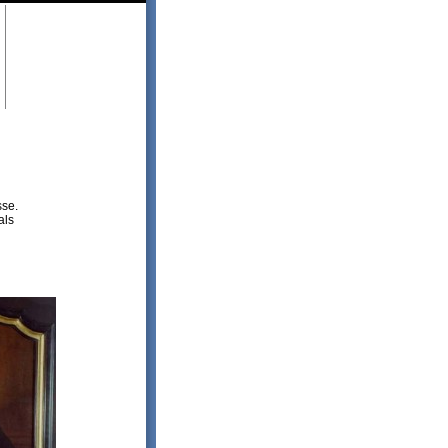
sse.
als