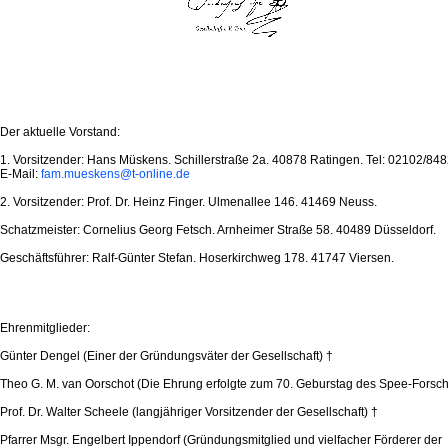
Der aktuelle Vorstand:
1. Vorsitzender: Hans Müskens. Schillerstraße 2a. 40878 Ratingen. Tel: 02102/84
E-Mail:
fam.mueskens@t-online.de
2. Vorsitzender: Prof. Dr. Heinz Finger. Ulmenallee 146. 41469 Neuss.
Schatzmeister: Cornelius Georg Fetsch. Arnheimer Straße 58. 40489 Düsseldorf.
Geschäftsführer: Ralf-Günter Stefan. Hoserkirchweg 178. 41747 Viersen.
Ehrenmitglieder:
Günter Dengel (Einer der Gründungsväter der Gesellschaft) †
Theo G. M. van Oorschot (Die Ehrung erfolgte zum 70. Geburstag des Spee-Forsch
Prof. Dr. Walter Scheele (langjähriger Vorsitzender der Gesellschaft) †
Pfarrer Msgr. Engelbert Ippendorf (Gründungsmitglied und vielfacher Förderer der