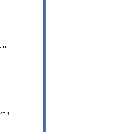
8280
ers) †