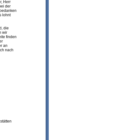
r, Herr
bei der
r bedanken
s lohnt
, die
n wir
ite finden
er
er an
uch nach
stätten