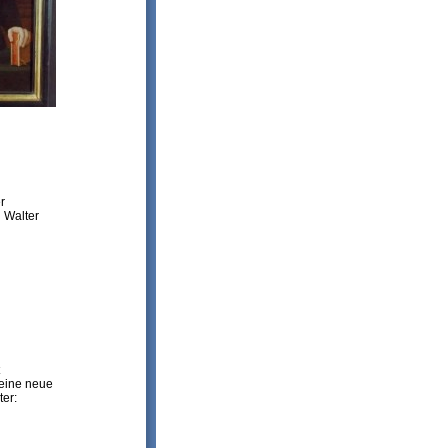
r
n Walter
 eine neue
ter: